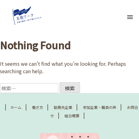
Skip
to
content
Nothing Found
ホーム
It seems we can’t find what you’re looking for. Perhaps
searching can help.
働き方
検
索:
勤務先企業
ホーム
働き方
勤務先企業
参加企業・職員の声
お問合
せ
組合概要
参加企業・職員の声